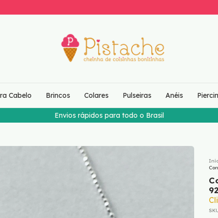
ara Cabelo
Brincos
Colares
Pulseiras
Anéis
Pierci
Envios rápidos para todo o Brasil
Iní
Cor
C
9
Cl
SK