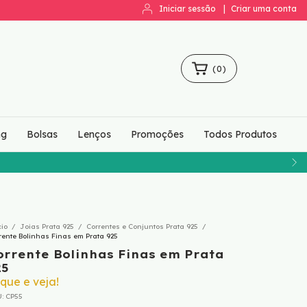
Iniciar sessão
|
Criar uma conta
(
0
)
ng
Bolsas
Lenços
Promoções
Todos Produtos
cio
/
Joias Prata 925
/
Correntes e Conjuntos Prata 925
/
rente Bolinhas Finas em Prata 925
orrente Bolinhas Finas em Prata
25
ique e veja!
U:
CP55