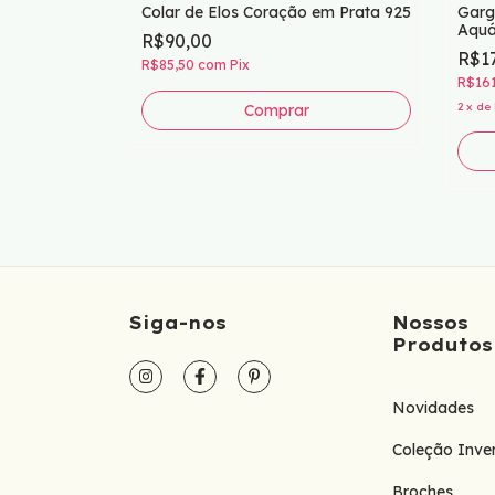
 Coração
Colar de Elos Coração em Prata 925
Garg
Aquá
R$90,00
R$1
R$85,50
com
Pix
R$16
2
x
de
Comprar
Siga-nos
Nossos
Produtos
Novidades
Coleção Inve
Broches