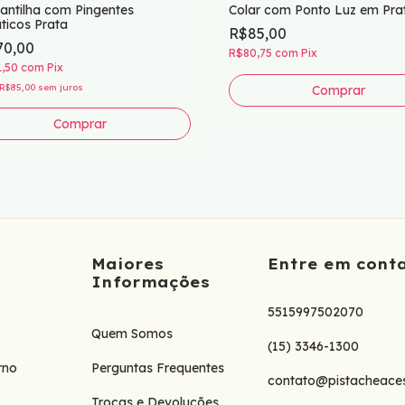
antilha com Pingentes
Colar com Ponto Luz em Prat
ticos Prata
R$85,00
70,00
R$80,75
com
Pix
1,50
com
Pix
R$85,00
sem juros
Maiores
Entre em cont
Informações
5515997502070
Quem Somos
(15) 3346-1300
rno
Perguntas Frequentes
contato@pistacheaces
Trocas e Devoluções