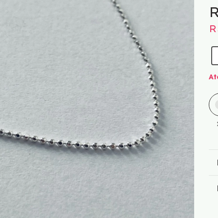
R
R
At