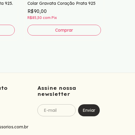
a 925.
Colar Gravata Coração Prata 925
R$90,00
Corrente 
R$85,50
com
Pix
R$170,0
R$161,50
c
2
x
de
R$85,0
ato
Assine nossa
newsletter
sorios.com.br