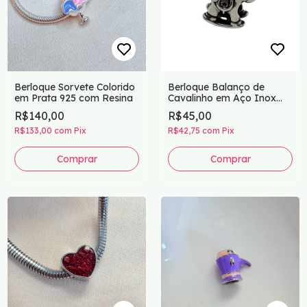
Berloque Sorvete Colorido
Berloque Balanço de
em Prata 925 com Resina
Cavalinho em Aço Inox
para Pulseiras Estilo
R$140,00
R$45,00
Europeu
R$133,00
com
Pix
R$42,75
com
Pix