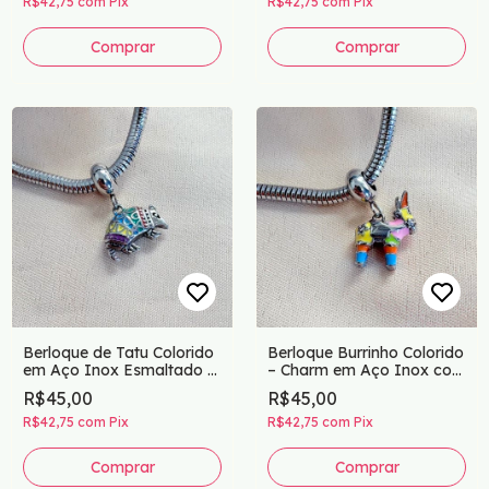
R$42,75
com
Pix
R$42,75
com
Pix
Comprar
Comprar
Berloque de Tatu Colorido
Berloque Burrinho Colorido
em Aço Inox Esmaltado –
– Charm em Aço Inox com
Charm para Pulseiras
Resina Esmaltada
R$45,00
R$45,00
R$42,75
com
Pix
R$42,75
com
Pix
Comprar
Comprar