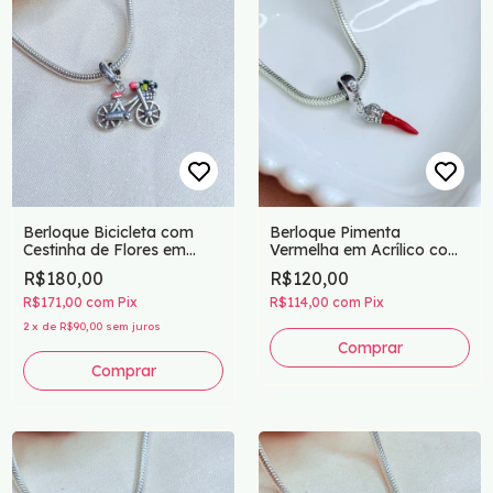
Berloque Bicicleta com
Berloque Pimenta
Cestinha de Flores em
Vermelha em Acrílico com
Prata 925
Base em Prata 925
R$180,00
R$120,00
R$171,00
com
Pix
R$114,00
com
Pix
2
x
de
R$90,00
sem juros