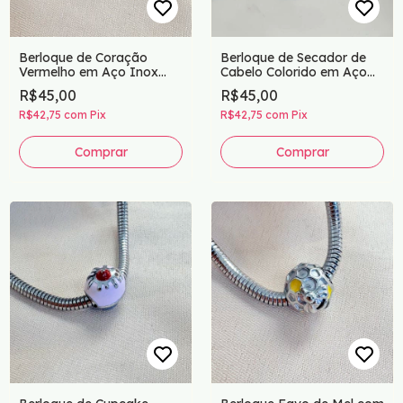
Berloque de Coração
Berloque de Secador de
Vermelho em Aço Inox
Cabelo Colorido em Aço
com Resina Brilhante –
Inox – Charme para
R$45,00
R$45,00
Amor e Estilo em Um Só
Profissionais da Beleza
Charm
R$42,75
com
Pix
R$42,75
com
Pix
Comprar
Comprar