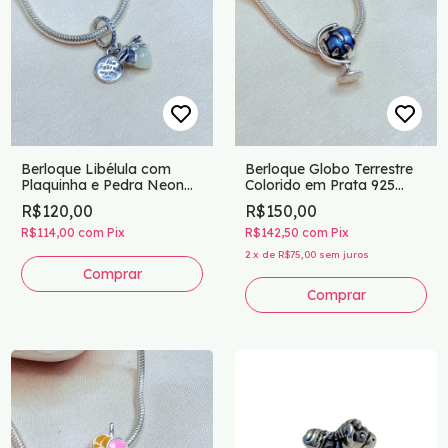
Berloque Libélula com
Berloque Globo Terrestre
Plaquinha e Pedra Neon
Colorido em Prata 925
em Prata 925
com Resina
R$120,00
R$150,00
R$114,00
com
Pix
R$142,50
com
Pix
2
x
de
R$75,00
sem juros