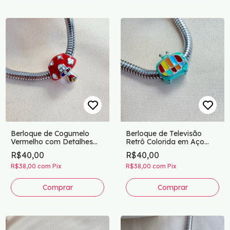
Berloque de Cogumelo
Berloque de Televisão
Vermelho com Detalhes
Retrô Colorida em Aço
Brancos – Charm em Aço
Inox – Charm Compatível
R$40,00
R$40,00
Inox para Pulseiras
com Pulseiras de
Berloques
R$38,00
com
Pix
R$38,00
com
Pix
Comprar
Comprar