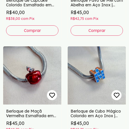
Berloque de Cupcake
Berloque Favo de Mel com
Colorido Esmaltado em
Abelha em Aço Inox |
Aço Inox – Doçura e Estilo
Charm Esmaltado Amarelo
R$40,00
R$45,00
para sua Pulseira
para Pulseiras
R$38,00
com
Pix
R$42,75
com
Pix
Comprar
Comprar
Berloque de Maçã
Berloque de Cubo Mágico
Vermelha Esmaltada em
Colorido em Aço Inox |
Aço Inox | Charm
Charm Criativo
R$45,00
R$45,00
Separador para Pulseiras