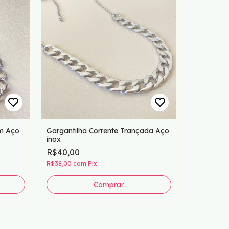
em Aço
Gargantilha Corrente Trançada Aço
inox
Gargantil
R$40,00
R$35,00
R$38,00
com
Pix
R$33,25
co