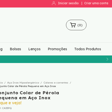
Iniciar sessão
|
Criar uma conta
(
0
)
ng
Bolsas
Lenços
Promoções
Todos Produtos
0,00
cio
/
Aço Inox Hipoalergênico
/
Colares e correntes
/
junto Colar de Pérola Pequena em Aço Inox
onjunto Colar de Pérola
equena em Aço Inox
ique e veja!
U:
CA33PQ