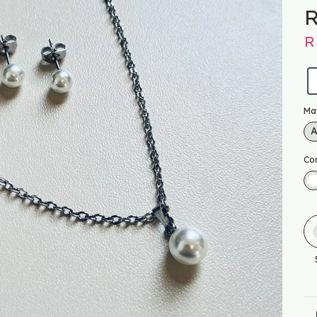
R
R
Mat
A
Co