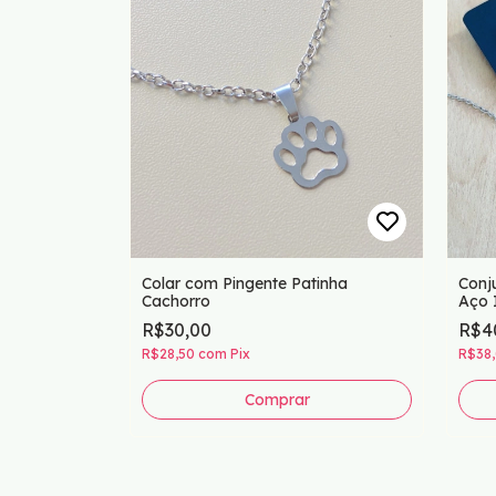
 Carmo
Colar com Pingente Patinha
Conj
Cachorro
Aço 
R$30,00
R$4
R$28,50
com
Pix
R$38