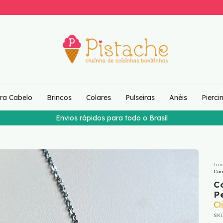
ara Cabelo
Brincos
Colares
Pulseiras
Anéis
Pierci
Frete grátis para São Paulo nas compras acima de R$15
Iní
Con
C
P
Cl
SK