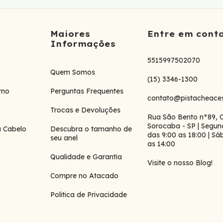
Maiores
Entre em cont
Informações
5515997502070
Quem Somos
(15) 3346-1300
rno
Perguntas Frequentes
contato@pistacheaces
Trocas e Devoluções
Rua São Bento n°89, 
Sorocaba - SP | Segun
a Cabelo
Descubra o tamanho de
das 9:00 as 18:00 | S
seu anel
as 14:00
Qualidade e Garantia
Visite o nosso Blog!
Compre no Atacado
Politica de Privacidade