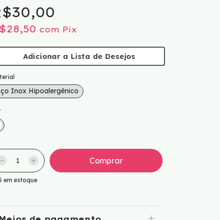
$30,00
$28,50
com
Pix
Adicionar a Lista de Desejos
erial
ço Inox Hipoalergênico
r
5
em estoque
Meios de pagamento