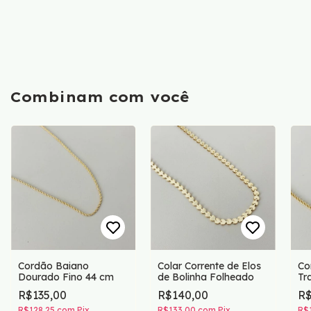
Combinam com você
Cordão Baiano
Colar Corrente de Elos
Co
Dourado Fino 44 cm
de Bolinha Folheado
Tr
R$135,00
R$140,00
R$
R$128,25
com
Pix
R$133,00
com
Pix
R$