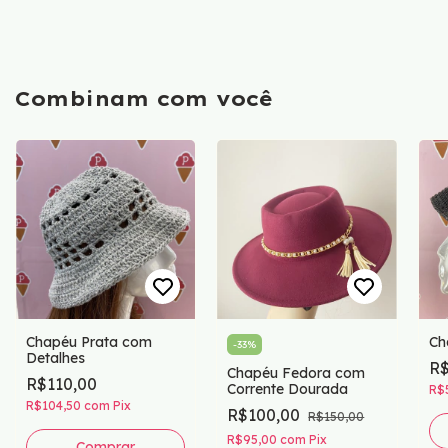
Combinam com você
Chapéu Prata com
Ch
-
33
%
Detalhes
R$
Chapéu Fedora com
R$110,00
Corrente Dourada
R$
R$104,50
com
Pix
R$100,00
R$150,00
R$95,00
com
Pix