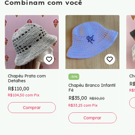
Combinam com você
Chapéu Prata com
Ch
-
30
%
Detalhes
R$
Chapéu Branco Infantil
R$110,00
Fé
R$
R$104,50
com
Pix
R$35,00
R$50,00
R$33,25
com
Pix